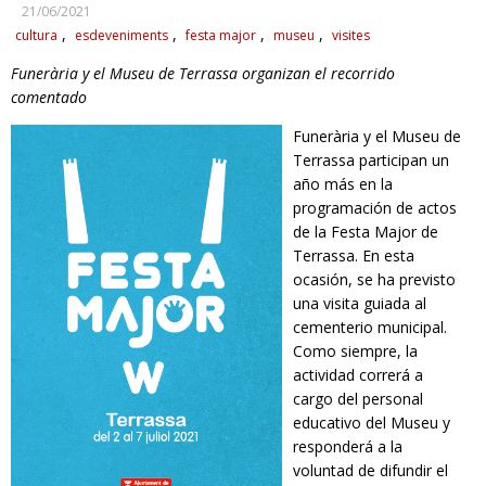
21/06/2021
RESPONSABILIDAD SOCIAL
cultura
esdeveniments
festa major
museu
visites
Funerària y el Museu de Terrassa organizan el recorrido
comentado
Funerària y el Museu de
Terrassa participan un
año más en la
programación de actos
de la Festa Major de
Terrassa. En esta
ocasión, se ha previsto
una visita guiada al
cementerio municipal.
Como siempre, la
actividad correrá a
cargo del personal
educativo del Museu y
responderá a la
voluntad de difundir el