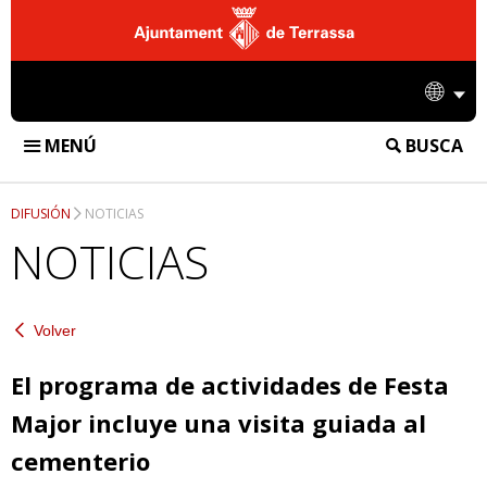
Ajuntament
de
Idio
Terrassa
MENÚ
BUSCA
FUNERÀRIA DE TERRASSA
DIFUSIÓN
NOTICIAS
INSTALACIONES
NOTICIAS
TANATORIO
SERVICIOS
CREMATORIO
Volver
SERVICIOS FUNERARIOS
DIFUSIÓN
CEMENTERIO
SERVICIOS DE CREMATORIO
El programa de actividades de Festa
NOTICIAS
EMPRESA
Major incluye una visita guiada al
SERVICIOS DE CEMENTERIO
ACCIONES
CONTACTO
cementerio
INFORMACIÓN CORPORATIVA