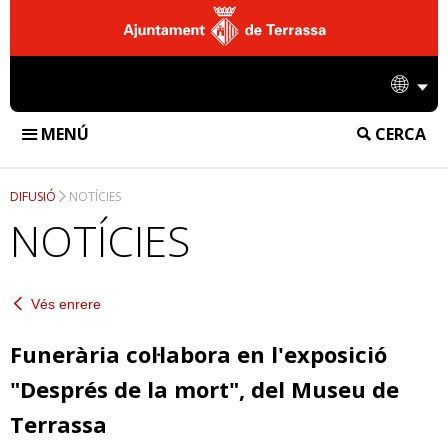
Ajuntament
de
Idio
Terrassa
MENÚ
CERCA
FUNERÀRIA DE TERRASSA
DIFUSIÓ
NOTÍCIES
INSTAL·LACIONS
NOTÍCIES
TANATORI
SERVEIS
CREMATORI
Vés enrere
SERVEIS FUNERARIS
DIFUSIÓ
CEMENTIRI
SERVEIS DE CREMATORI
Funerària col·labora en l'exposició
NOTÍCIES
EMPRESA
"Després de la mort", del Museu de
SERVEIS DE CEMENTIRI
ACCIONS
CONTACTE
Terrassa
INFORMACIÓ CORPORATIVA