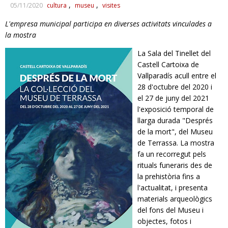
05/11/2020
cultura
museu
visites
RESPONSABILITAT SOCIAL
L'empresa municipal participa en diverses activitats vinculades a
la mostra
La Sala del Tinellet del
Castell Cartoixa de
Vallparadís acull entre el
28 d'octubre del 2020 i
el 27 de juny del 2021
l'exposició temporal de
llarga durada "Després
de la mort", del Museu
de Terrassa. La mostra
fa un recorregut pels
rituals funeraris des de
la prehistòria fins a
l'actualitat, i presenta
materials arqueològics
del fons del Museu i
objectes, fotos i