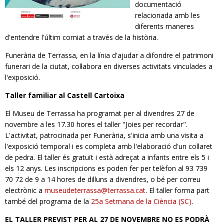
documentació
relacionada amb les
diferents maneres
d'entendre l'últim comiat a través de la història.
Funerària de Terrassa, en la línia d'ajudar a difondre el patrimoni
funerari de la ciutat, col·labora en diverses activitats vinculades a
l'exposició.
Taller familiar al Castell Cartoixa
El Museu de Terrassa ha programat per al divendres 27 de
novembre a les 17.30 hores el taller "Joies per recordar".
L'activitat, patrocinada per Funerària, s'inicia amb una visita a
l'exposició temporal i es completa amb l'elaboració d'un collaret
de pedra. El taller és gratuït i està adreçat a infants entre els 5 i
els 12 anys. Les inscripcions es poden fer per telèfon al 93 739
70 72 de 9 a 14 hores de dilluns a divendres, o bé per correu
electrònic a
museudeterrassa@terrassa.cat
. El taller forma part
també del programa de la
25a Setmana de la Ciència (SC)
.
EL TALLER PREVIST PER AL 27 DE NOVEMBRE NO ES PODRÀ