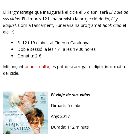
El llargmetratge que inaugurarà el cicle el 5 d'abril serà
El viaje de
sus vidas
. El dimarts 12 hi ha prevista la projecció de
Yo, él y
Raquel
. Com a tancament, Funerària ha programat
Book Club
el
dia 19.
5, 12 i 19 d'abril, al Cinema Catalunya
Doble sessió: a les 17 i a les 19.30 hores
Donatiu: 2 €
Mitjançant
aquest enllaç
es pot descarregar el díptic informatiu
del cicle.
El viaje de sus vidas
Dimarts 5 d'abril
Any: 2017
Durada: 112 minuts