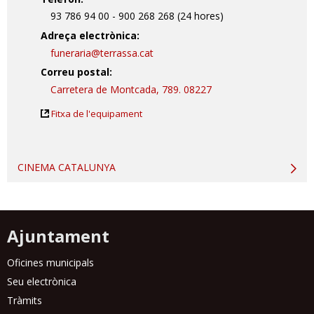
93 786 94 00 - 900 268 268 (24 hores)
Adreça electrònica:
funeraria@terrassa.cat
Correu postal:
Carretera de Montcada, 789. 08227
Fitxa de l'equipament
CINEMA CATALUNYA
Ajuntament
Oficines municipals
Seu electrònica
Tràmits