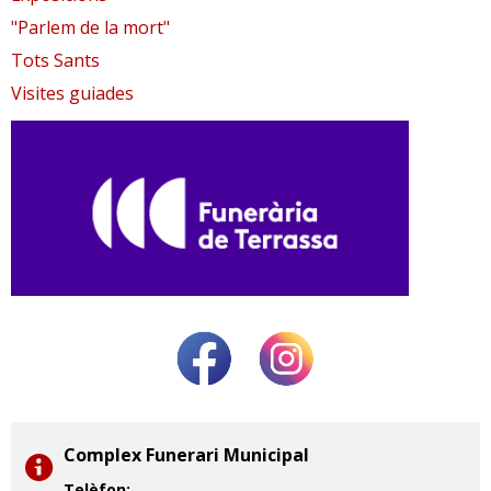
"Parlem de la mort"
Tots Sants
Visites guiades
Complex Funerari Municipal
Telèfon: