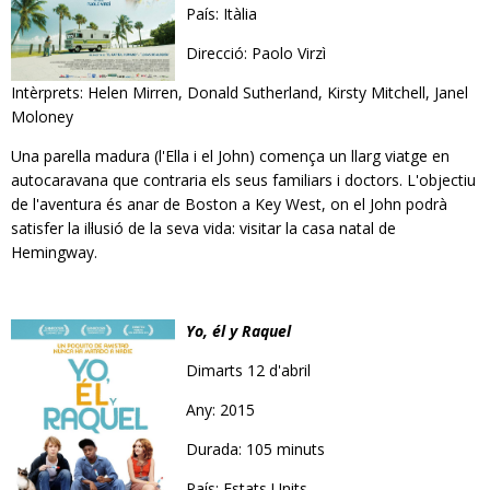
País: Itàlia
Direcció: Paolo Virzì
Intèrprets: Helen Mirren, Donald Sutherland, Kirsty Mitchell, Janel
Moloney
Una parella madura (l'Ella i el John) comença un llarg viatge en
autocaravana que contraria els seus familiars i doctors. L'objectiu
de l'aventura és anar de Boston a Key West, on el John podrà
satisfer la il·lusió de la seva vida: visitar la casa natal de
Hemingway.
Yo, él y Raquel
Dimarts 12 d'abril
Any: 2015
Durada: 105 minuts
País: Estats Units