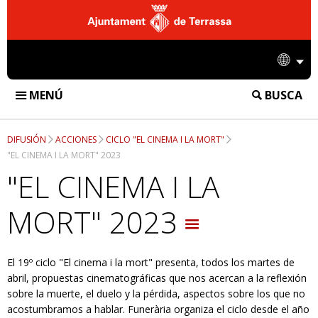
Ajuntament
de
Idio
Terrassa
MENÚ
BUSCA
FUNERÀRIA DE TERRASSA
DIFUSIÓN
ACCIONES
CICLO "EL CINEMA I LA MORT"
INSTALACIONES
"EL CINEMA I LA MORT" 2023
"EL CINEMA I LA
TANATORIO
SERVICIOS
MORT" 2023
CREMATORIO
SERVICIOS FUNERARIOS
DIFUSIÓN
CEMENTERIO
SERVICIOS DE CREMATORIO
NOTICIAS
EMPRESA
El 19º ciclo "El cinema i la mort" presenta, todos los martes de
SERVICIOS DE CEMENTERIO
abril, propuestas cinematográficas que nos acercan a la reflexión
ACCIONES
CONTACTO
sobre la muerte, el duelo y la pérdida, aspectos sobre los que no
acostumbramos a hablar. Funerària organiza el ciclo desde el año
INFORMACIÓN CORPORATIVA