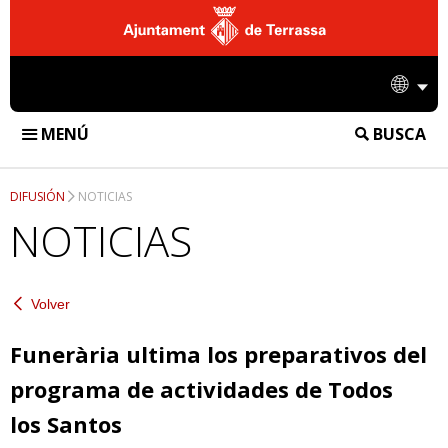
Ajuntament
de
Idio
Terrassa
MENÚ
BUSCA
FUNERÀRIA DE TERRASSA
DIFUSIÓN
NOTICIAS
INSTALACIONES
NOTICIAS
TANATORIO
SERVICIOS
CREMATORIO
Volver
SERVICIOS FUNERARIOS
DIFUSIÓN
CEMENTERIO
SERVICIOS DE CREMATORIO
Funerària ultima los preparativos del
NOTICIAS
EMPRESA
programa de actividades de Todos
SERVICIOS DE CEMENTERIO
ACCIONES
CONTACTO
los Santos
INFORMACIÓN CORPORATIVA