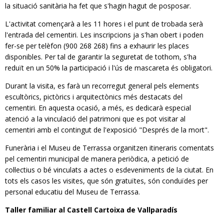
la situació sanitària ha fet que s'hagin hagut de posposar.
L'activitat començarà a les 11 hores i el punt de trobada serà
l'entrada del cementiri. Les inscripcions ja s'han obert i poden
fer-se per telèfon (900 268 268) fins a exhaurir les places
disponibles. Per tal de garantir la seguretat de tothom, s'ha
reduït en un 50% la participació i l'ús de mascareta és obligatori.
Durant la visita, es farà un recorregut general pels elements
escultòrics, pictòrics i arquitectònics més destacats del
cementiri. En aquesta ocasió, a més, es dedicarà especial
atenció a la vinculació del patrimoni que es pot visitar al
cementiri amb el contingut de l'exposició "Després de la mort".
Funerària i el Museu de Terrassa organitzen itineraris comentats
pel cementiri municipal de manera periòdica, a petició de
col·lectius o bé vinculats a actes o esdeveniments de la ciutat. En
tots els casos les visites, que són gratuïtes, són conduïdes per
personal educatiu del Museu de Terrassa.
Taller familiar al Castell Cartoixa de Vallparadís