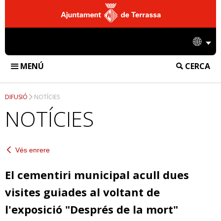
Ajuntament
de
Idio
Terrassa
MENÚ
CERCA
FUNERÀRIA DE TERRASSA
DIFUSIÓ
NOTÍCIES
INSTAL·LACIONS
NOTÍCIES
TANATORI
SERVEIS
CREMATORI
Vés enrere
SERVEIS FUNERARIS
DIFUSIÓ
CEMENTIRI
SERVEIS DE CREMATORI
El cementiri municipal acull dues
NOTÍCIES
EMPRESA
visites guiades al voltant de
SERVEIS DE CEMENTIRI
ACCIONS
CONTACTE
l'exposició "Després de la mort"
INFORMACIÓ CORPORATIVA