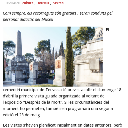
06/04/20
cultura
museu
visites
RESPONSABILITAT SOCIAL
Com sempre, els recorreguts són gratuïts i seran conduïts pel
personal didàctic del Museu
El
cementiri municipal de Terrassa té previst acollir el diumenge 18
d'abril la primera visita guiada organitzada al voltant de
l'exposició "Després de la mort". Si les circumstàncies del
moment ho permeten, també se'n programarà una segona
edició el 23 de maig.
Les visites s'havien planificat inicialment en dates anteriors, però