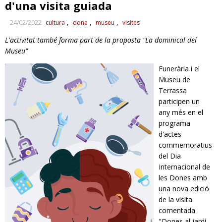
d'una visita guiada
RESPONSABILITAT SOCIAL
24/02/2022
cultura
dona
museu
visites
L'activitat també forma part de la proposta "La dominical del
Museu"
Funerària i el
Museu de
Terrassa
participen un
any més en el
programa
d'actes
commemoratius
del Dia
Internacional de
les Dones amb
una nova edició
de la visita
comentada
"Dones al jardí