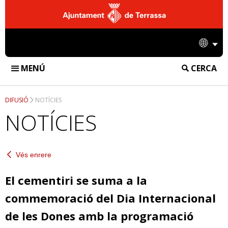
Ajuntament
de
Idio
Terrassa
MENÚ
CERCA
FUNERÀRIA DE TERRASSA
DIFUSIÓ
NOTÍCIES
INSTAL·LACIONS
NOTÍCIES
TANATORI
SERVEIS
CREMATORI
Vés enrere
SERVEIS FUNERARIS
DIFUSIÓ
CEMENTIRI
SERVEIS DE CREMATORI
El cementiri se suma a la
NOTÍCIES
EMPRESA
commemoració del Dia Internacional
SERVEIS DE CEMENTIRI
ACCIONS
CONTACTE
de les Dones amb la programació
INFORMACIÓ CORPORATIVA