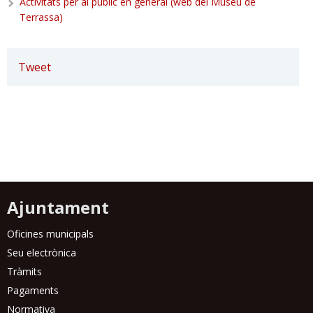
Activitats per al públic en general (web del Museu de
Terrassa)
Tweet
Ajuntament
Oficines municipals
Seu electrònica
Tràmits
Pagaments
Normativa