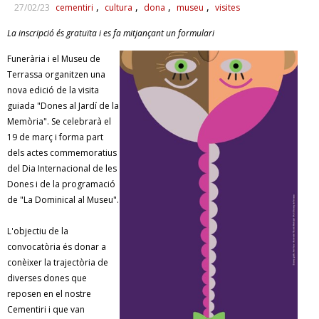
27/02/23
cementiri
cultura
dona
museu
visites
RESPONSABILITAT SOCIAL
La inscripció és gratuïta i es fa mitjançant un formulari
Funerària i el Museu de
Terrassa organitzen una
nova edició de la visita
guiada "Dones al Jardí de la
Memòria". Se celebrarà el
19 de març i forma part
dels actes commemoratius
del Dia Internacional de les
Dones i de la programació
de "La Dominical al Museu".
L'objectiu de la
convocatòria és donar a
conèixer la trajectòria de
diverses dones que
reposen en el nostre
Cementiri i que van