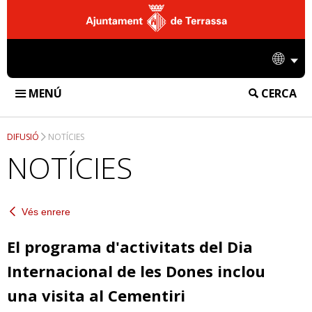
Ajuntament
de
Idio
Terrassa
MENÚ
CERCA
FUNERÀRIA DE TERRASSA
DIFUSIÓ
NOTÍCIES
INSTAL·LACIONS
NOTÍCIES
TANATORI
SERVEIS
CREMATORI
Vés enrere
SERVEIS FUNERARIS
DIFUSIÓ
CEMENTIRI
SERVEIS DE CREMATORI
El programa d'activitats del Dia
NOTÍCIES
EMPRESA
Internacional de les Dones inclou
SERVEIS DE CEMENTIRI
ACCIONS
CONTACTE
una visita al Cementiri
INFORMACIÓ CORPORATIVA