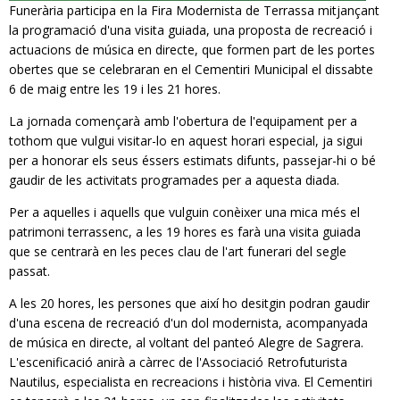
Funerària participa en la Fira Modernista de Terrassa mitjançant
la programació d'una visita guiada, una proposta de recreació i
actuacions de música en directe, que formen part de les portes
obertes que se celebraran en el Cementiri Municipal el dissabte
6 de maig entre les 19 i les 21 hores.
La jornada començarà amb l'obertura de l'equipament per a
tothom que vulgui visitar-lo en aquest horari especial, ja sigui
per a honorar els seus éssers estimats difunts, passejar-hi o bé
gaudir de les activitats programades per a aquesta diada.
Per a aquelles i aquells que vulguin conèixer una mica més el
patrimoni terrassenc, a les 19 hores es farà una visita guiada
que se centrarà en les peces clau de l'art funerari del segle
passat.
A les 20 hores, les persones que així ho desitgin podran gaudir
d'una escena de recreació d'un dol modernista, acompanyada
de música en directe, al voltant del panteó Alegre de Sagrera.
L'escenificació anirà a càrrec de l'Associació Retrofuturista
Nautilus, especialista en recreacions i història viva. El Cementiri