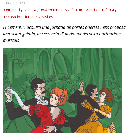
06/05/2023
RESPONSABILITAT SOCIAL
cementiri
cultura
esdeveniments
fira modernista
música
recreació
turisme
visites
El Cementiri acollirà una jornada de portes obertes i ens proposa
una visita guiada, la recreació d'un dol modernista i actuacions
musicals