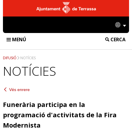
Ajuntament
de
Idio
Terrassa
MENÚ
CERCA
FUNERÀRIA DE TERRASSA
DIFUSIÓ
NOTÍCIES
INSTAL·LACIONS
NOTÍCIES
TANATORI
SERVEIS
CREMATORI
Vés enrere
SERVEIS FUNERARIS
DIFUSIÓ
CEMENTIRI
SERVEIS DE CREMATORI
Funerària participa en la
NOTÍCIES
EMPRESA
programació d'activitats de la Fira
SERVEIS DE CEMENTIRI
ACCIONS
CONTACTE
Modernista
INFORMACIÓ CORPORATIVA