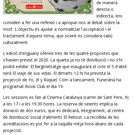
de manera
directa o
indirecta, ens
conviden a fer una reflexió i a apropar-nos al debat sobre la
mort. L'objectiu és ajudar a normalitzar l'acceptació i el
tractament d'aquest tema, que sovint es considera tabú
culturalment.
L'edició d'enguany ofereix tres de les quatre propostes que
s'havien previst el 2020. La quarta ja no té distribució i no s'hi
podrà exhibir. El llargmetratge que inaugurarà el cicle el 5 d'abril
serà El viaje de sus vidas. El dimarts 12 hi ha prevista la
projecció de Yo, él y Raquel. Com a tancament, Funerària ha
programat Book Club el dia 19.
Les sessions es fan al Cinema Catalunya (carrer de Sant Pere, 9)
a les 17 i a les 19.30 hores. La reserva de seients implica la
donació de dos euros, que es dedicarà, íntegrament, al centre
de distribució social d'aliments El Rebost. La recollida de les
acreditacions es pot fer a la taquilla mitja hora abans de cada
projecció.