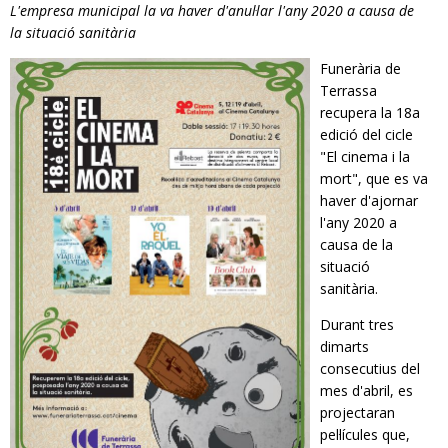
L'empresa municipal la va haver d'anul·lar l'any 2020 a causa de
RESPONSABILITAT SOCIAL
la situació sanitària
Funerària de
Terrassa
recupera la 18a
edició del cicle
"El cinema i la
mort", que es va
haver d'ajornar
l'any 2020 a
causa de la
situació
sanitària.
Durant tres
dimarts
consecutius del
mes d'abril, es
projectaran
pel·lícules que,