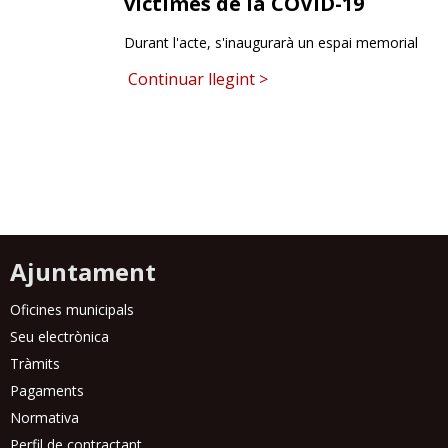
víctimes de la COVID-19
RESPONSABILITAT SOCIAL
Durant l'acte, s'inaugurarà un espai memorial
Continuar llegint >
Ajuntament
Oficines municipals
Seu electrònica
Tràmits
Pagaments
Normativa
Perfil de contractant