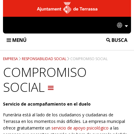
Ajuntament
de
Idio
Terrassa
MENÚ
BUSCA
FUNERÀRIA DE TERRASSA
EMPRESA
RESPONSABILIDAD SOCIAL
COMPROMISO SOCIAL
INSTALACIONES
COMPROMISO
TANATORIO
SERVICIOS
SOCIAL
CREMATORIO
SERVICIOS FUNERARIOS
DIFUSIÓN
CEMENTERIO
SERVICIOS DE CREMATORIO
Servicio de acompañamiento en el duelo
NOTICIAS
EMPRESA
Funerària está al lado de los ciudadanos y ciudadanas de
SERVICIOS DE CEMENTERIO
ACCIONES
CONTACTO
Terrassa en los momentos más difíciles. La empresa municipal
ofrece gratuitamente un
servicio de apoyo psicológico
a las
INFORMACIÓN CORPORATIVA