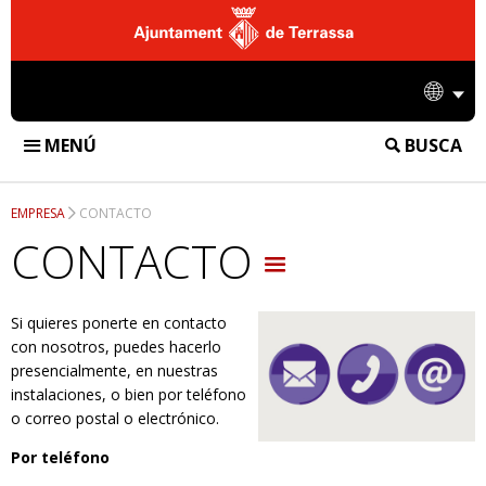
Ajuntament
de
Idio
Terrassa
MENÚ
BUSCA
FUNERÀRIA DE TERRASSA
EMPRESA
CONTACTO
INSTALACIONES
CONTACTO
TANATORIO
SERVICIOS
Si quieres ponerte en contacto
CREMATORIO
SERVICIOS FUNERARIOS
DIFUSIÓN
con nosotros, puedes hacerlo
CEMENTERIO
presencialmente, en nuestras
SERVICIOS DE CREMATORIO
NOTICIAS
EMPRESA
instalaciones, o bien por teléfono
o correo postal o electrónico.
SERVICIOS DE CEMENTERIO
ACCIONES
CONTACTO
Por teléfono
INFORMACIÓN CORPORATIVA