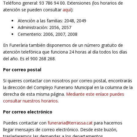
Teléfono general: 93 786 94 00. Extensiones (los horarios de
RESPONSABILIDAD SOCIAL
atención se pueden consultar
aquí
):
Atención a las familias: 2048, 2049
Administración: 2056, 2057
Cementerio: 2006, 2007, 2008
En Funerària también disponemos de un número gratuito de
atención telefónica que funciona 24 horas al día todos los días
del año. Es el 900 268 268.
Por correo postal
Si quieres contactar con nosotros por correo postal, encontrarás
la dirección del Complejo Funerario Municipal en la columna de la
derecha de esta misma página.
Mediante este enlace puedes
consultar nuestros horarios
.
Por correo electrónico
Puedes contactar con
funeraria@terrassa.cat
para hacernos
llegar mensajes de correo electrónico. Desde este buzón,
trasladaremos las demandas a los departamentos