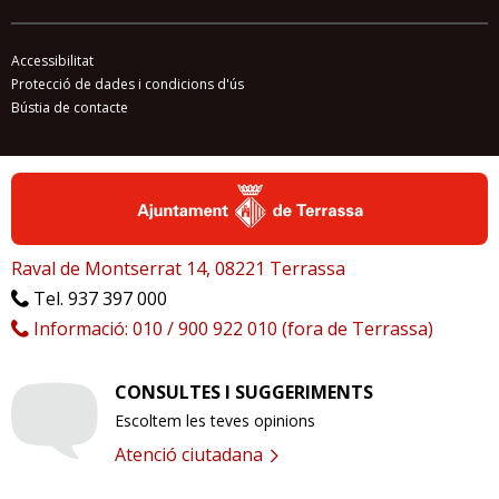
Accessibilitat
Protecció de dades i condicions d'ús
Bústia de contacte
Raval de Montserrat 14, 08221 Terrassa
Tel. 937 397 000
Informació: 010 / 900 922 010 (fora de Terrassa)
CONSULTES I SUGGERIMENTS
Escoltem les teves opinions
Atenció ciutadana