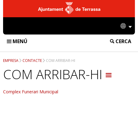
Ajuntament
de
Idio
Terrassa
MENÚ
CERCA
FUNERÀRIA DE TERRASSA
EMPRESA
CONTACTE
COM ARRIBAR-HI
INSTAL·LACIONS
COM ARRIBAR-HI
TANATORI
SERVEIS
Complex Funerari Municipal
CREMATORI
SERVEIS FUNERARIS
DIFUSIÓ
CEMENTIRI
SERVEIS DE CREMATORI
NOTÍCIES
EMPRESA
SERVEIS DE CEMENTIRI
ACCIONS
CONTACTE
INFORMACIÓ CORPORATIVA