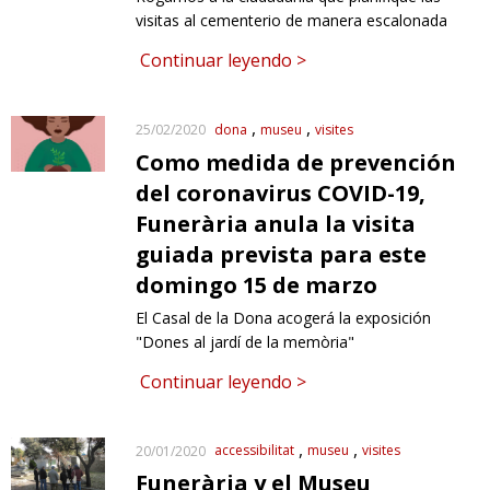
visitas al cementerio de manera escalonada
Continuar leyendo >
dona
museu
visites
25/02/2020
Como medida de prevención
del coronavirus COVID-19,
Funerària anula la visita
guiada prevista para este
domingo 15 de marzo
El Casal de la Dona acogerá la exposición
"Dones al jardí de la memòria"
Continuar leyendo >
accessibilitat
museu
visites
20/01/2020
Funerària y el Museu