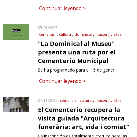
Continuar leyendo >
05/01/2023
cementiri
cultura
dominical
museu
visites
"La Dominical al Museu"
presenta una ruta por el
Cementerio Municipal
Se ha programado para el 15 de gener
Continuar leyendo >
cementiri
cultura
museu
visites
07/11/2022
El Cementerio recupera la
visita guiada "Arquitectura
funerària: art, vida i comiat"
La inscripción es totalmente gratuita para las