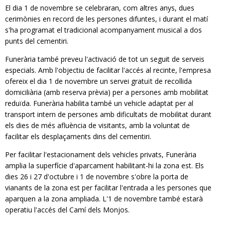
El dia 1 de novembre se celebraran, com altres anys, dues
cerimònies en record de les persones difuntes, i durant el matí
s'ha programat el tradicional acompanyament musical a dos
punts del cementiri.
Funerària també preveu l'activació de tot un seguit de serveis
especials. Amb l'objectiu de facilitar l'accés al recinte, l'empresa
ofereix el dia 1 de novembre un servei gratuït de recollida
domiciliària (amb reserva prèvia) per a persones amb mobilitat
reduïda. Funerària habilita també un vehicle adaptat per al
transport intern de persones amb dificultats de mobilitat durant
els dies de més afluència de visitants, amb la voluntat de
facilitar els desplaçaments dins del cementiri.
Per facilitar l'estacionament dels vehicles privats, Funerària
amplia la superfície d'aparcament habilitant-hi la zona est. Els
dies 26 i 27 d'octubre i 1 de novembre s'obre la porta de
vianants de la zona est per facilitar l'entrada a les persones que
aparquen a la zona ampliada. L'1 de novembre també estarà
operatiu l'accés del Camí dels Monjos.