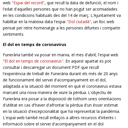
web
"Espai del record"
, que recull la data de defunció, el nom i
l'edat d'aquelles persones que no han pogut ser acomiadades
en les condicions habituals des del 14 de març. L'Ajuntament va
habilitar en la mateixa data l'espai
"Dol ciutadà"
, un lloc web
pensat per retre homenatge a les perso­nes difuntes i compartir
sentiments.
El dol en temps de coronavirus
Funerària també va posar en marxa, el mes d'abril, l'espai web
"
El dol en temps de coronavirus"
. En aquest apartat es pot
consultar i descarregar un document PDF que recull
l'experiència de treball de Funerària durant els més de 20 anys
de funcionament del ser­vei d'acompanyament en el dol,
adaptada a la situació del moment en què el coronavirus estava
marcant una nova manera de viure la pèrdua. L'objectiu de
Funerària era posar a la disposició de tothom unes orientacions
d'uti­litat en cas d'haver d'afrontar la pèrdua d'un ésser estimat
en la situació d'excepcionalitat que ha representat la pandèmia.
L'espai web també recull enllaços a altres recursos d'inte­rès i
informació sobre el servei d'acompanya­ment en el dol.