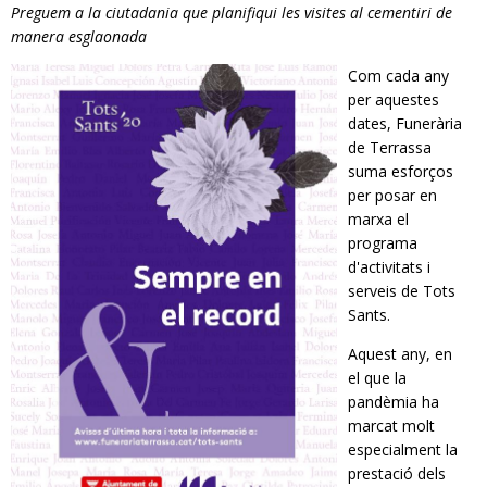
Preguem a la ciutadania que planifiqui les visites al cementiri de
RESPONSABILITAT SOCIAL
manera esglaonada
Com cada any
per aquestes
dates, Funerària
de Terrassa
suma esforços
per posar en
marxa el
programa
d'activitats i
serveis de Tots
Sants.
Aquest any, en
el que la
pandèmia ha
marcat molt
especialment la
prestació dels