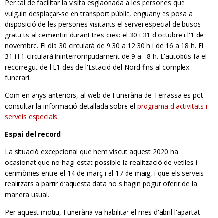
Per tal de facilitar la visita esglaonada a les persones que
vulguin desplaçar-se en transport públic, enguany es posa a
disposició de les persones visitants el servei especial de busos
gratuïts al cementiri durant tres dies: el 30 i 31 d'octubre i l'1 de
novembre. El dia 30 circularà de 9.30 a 12.30 h i de 16 a 18 h. El
31 i l'1 circularà ininterrompudament de 9 a 18 h. L'autobús fa el
recorregut de l'L1 des de l'Estació del Nord fins al complex
funerari.
Com en anys anteriors, al web de Funerària de Terrassa es pot
consultar la informació detallada sobre el
programa d'activitats i
serveis especials
.
Espai del record
La situació excepcional que hem viscut aquest 2020 ha
ocasionat que no hagi estat possible la realització de vetlles i
cerimònies entre el 14 de març i el 17 de maig, i que els serveis
realit­zats a partir d'aquesta data no s'hagin pogut oferir de la
manera usual.
Per aquest motiu, Funerària va habilitar el mes d'abril l'apartat