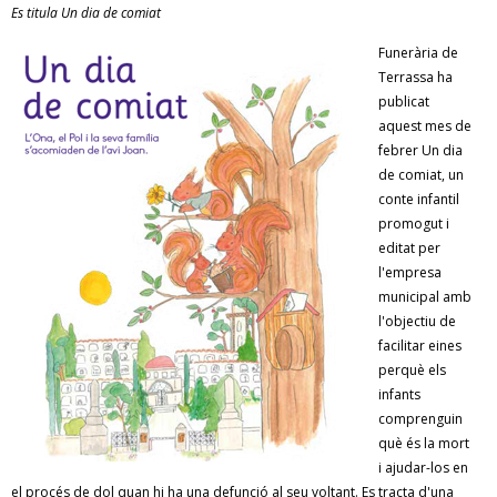
Es titula Un dia de comiat
RESPONSABILITAT SOCIAL
Funerària de
Terrassa ha
publicat
aquest mes de
febrer Un dia
de comiat, un
conte infantil
promogut i
editat per
l'empresa
municipal amb
l'objectiu de
facilitar eines
perquè els
infants
comprenguin
què és la mort
i ajudar-los en
el procés de dol quan hi ha una defunció al seu voltant. Es tracta d'una