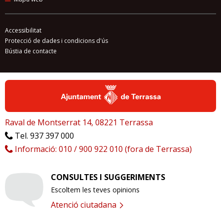
Accessibilitat
Protecció de dades i condicions d'ús
Bústia de contacte
Raval de Montserrat 14, 08221 Terrassa
Tel. 937 397 000
Informació: 010 / 900 922 010 (fora de Terrassa)
CONSULTES I SUGGERIMENTS
Escoltem les teves opinions
Atenció ciutadana