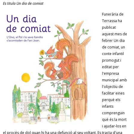
Es titula Un dia de comiat
RESPONSABILITAT SOCIAL
Funerària de
Terrassa ha
publicat
aquest mes de
febrer Un dia
de comiat, un
conte infantil
promogut i
editat per
l'empresa
municipal amb
l'objectiu de
facilitar eines
perquè els
infants
comprenguin
què és la mort
i ajudar-los en
el procés de dol quan hi ha una defunció al seu voltant. Es tracta d'una