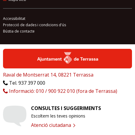
Accessibilitat
Protecció de dades i condicions d'ús
Bústia de contacte
Raval de Montserrat 14, 08221 Terrassa
Tel. 937 397 000
Informació: 010 / 900 922 010 (fora de Terrassa)
CONSULTES I SUGGERIMENTS
Escoltem les teves opinions
Atenció ciutadana