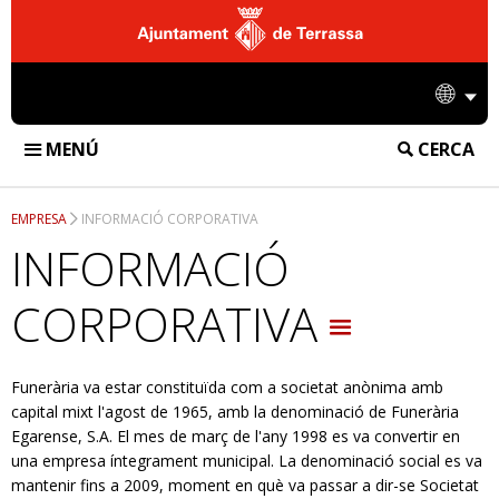
Ajuntament
de
Idio
Terrassa
MENÚ
CERCA
FUNERÀRIA DE TERRASSA
EMPRESA
INFORMACIÓ CORPORATIVA
INSTAL·LACIONS
INFORMACIÓ
TANATORI
SERVEIS
CORPORATIVA
CREMATORI
SERVEIS FUNERARIS
DIFUSIÓ
CEMENTIRI
SERVEIS DE CREMATORI
Funerària va estar constituïda com a societat anònima amb
NOTÍCIES
EMPRESA
capital mixt l'agost de 1965, amb la denominació de Funerària
SERVEIS DE CEMENTIRI
Egarense, S.A. El mes de març de l'any 1998 es va convertir en
ACCIONS
CONTACTE
una empresa íntegrament municipal. La denominació social es va
mantenir fins a 2009, moment en què va passar a dir-se Societat
INFORMACIÓ CORPORATIVA