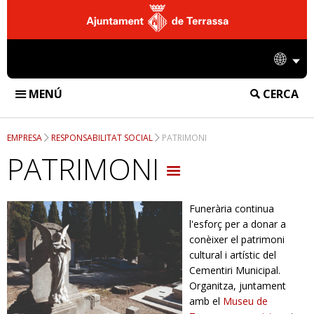
Ajuntament
de
Idio
Terrassa
MENÚ
CERCA
FUNERÀRIA DE TERRASSA
EMPRESA
RESPONSABILITAT SOCIAL
PATRIMONI
INSTAL·LACIONS
PATRIMONI
TANATORI
SERVEIS
Funerària continua
CREMATORI
SERVEIS FUNERARIS
DIFUSIÓ
l'esforç per a donar a
CEMENTIRI
conèixer el patrimoni
SERVEIS DE CREMATORI
NOTÍCIES
EMPRESA
cultural i artístic del
Cementiri Municipal.
SERVEIS DE CEMENTIRI
ACCIONS
CONTACTE
Organitza, juntament
amb el
Museu de
INFORMACIÓ CORPORATIVA