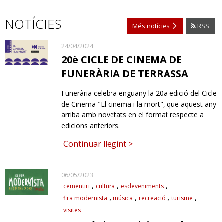
NOTÍCIES
Més notícies
RSS
24/04/2024
20è CICLE DE CINEMA DE
FUNERÀRIA DE TERRASSA
Funerària celebra enguany la 20a edició del Cicle
de Cinema "El cinema i la mort", que aquest any
arriba amb novetats en el format respecte a
edicions anteriors.
Continuar llegint >
06/05/2023
cementiri
cultura
esdeveniments
fira modernista
música
recreació
turisme
visites